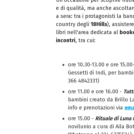
e di qualità, ma anche ascolta
a sera: tra i protagonisti la ba
country degli
18Hills
), assister
libri nell'area dedicata al
bookc
incontri
, tra cui:
ore 10.30-13.00 e ore 15.00
Gessetti di Indi, per bambi
366 4842331)
ore 11.00 e ore 16.00 -
Tutt
bambini creato da Brillo La
info e prenotazioni via
ema
ore 15.00 -
Rituale di Luna
novilunio a cura di Aila Bo