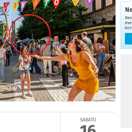
Ne
Res
eve
isc
SABATO
16