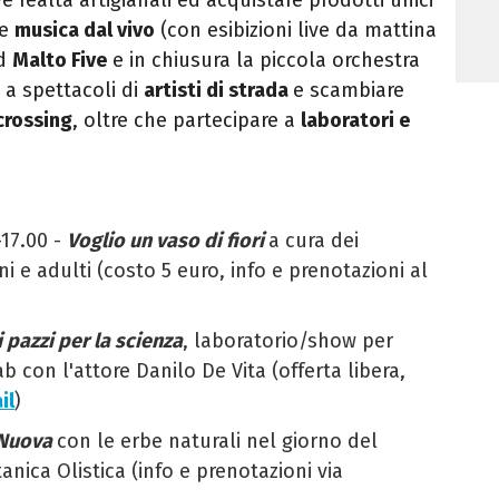
re
musica dal vivo
(con esibizioni live da mattina
nd
Malto Five
e in chiusura la piccola orchestra
e a spettacoli di
artisti di strada
e scambiare
rossing
, oltre che partecipare a
laboratori e
-17.00 -
Voglio un vaso di fiori
a cura dei
ni e adulti (costo 5 euro, info e prenotazioni al
i pazzi per la scienza
, laboratorio/show per
b con l'attore Danilo De Vita (offerta libera,
il
)
 Nuova
con le erbe naturali nel giorno del
tanica Olistica (info e prenotazioni via