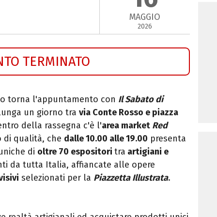
MAGGIO
2026
NTO TERMINATO
no torna l'appuntamento con
Il Sabato di
e lunga un giorno tra
via Conte Rosso e piazza
centro della rassegna c'è l'
area market
Red
o di qualità, che
dalle 10.00 alle 19.00
presenta
 uniche di
oltre 70 espositori
tra
artigiani e
i da tutta Italia, affiancate alle opere
visivi
selezionati per la
Piazzetta Illustrata
.
 realtà artigianali ed acquistare prodotti unici