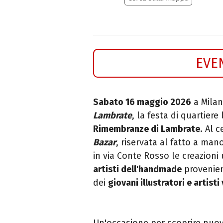
EVE
Sabato 16 maggio 2026
a Mila
Lambrate
, la festa di quartier
Rimembranze di Lambrate
. Al 
Bazar
, riservata al fatto a man
in via Conte Rosso le creazioni
artisti dell'handmade
provenient
dei
giovani illustratori e artisti 
Un'occasione per scoprire nuove