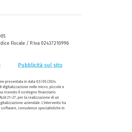
005
dice Fiscale / P.Iva 02437210996
e
Pubblicità sul sito
ne presentata in data 03/05/2024
i digitalizzazione nelle micro, piccole e
 ricevuto il sostegno finanziario
LIA 21–27, per la realizzazione di un
italizzazione aziendale. L’intervento ha
 software, consulenze specialistiche in
e