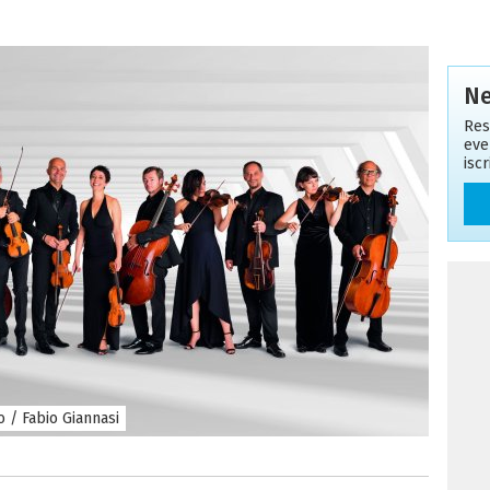
Ne
Res
eve
isc
 / Fabio Giannasi