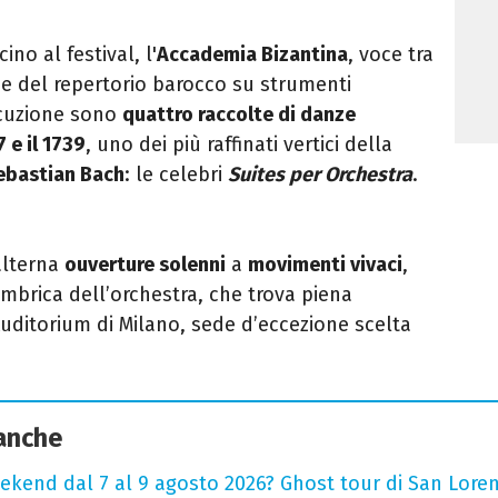
no al festival, l'
Accademia Bizantina
, voce tra
ne del repertorio barocco su strumenti
secuzione sono
quattro raccolte di danze
 e il 1739
, uno dei più raffinati vertici della
ebastian Bach
: le celebri
Suites per Orchestra
.
alterna
ouverture solenni
a
movimenti vivaci
,
imbrica dell’orchestra, che trova piena
’Auditorium di Milano, sede d’eccezione scelta
 anche
ekend dal 7 al 9 agosto 2026? Ghost tour di San Loren