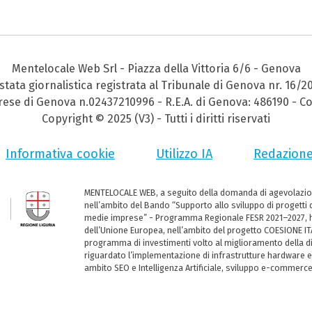
Mentelocale Web Srl - Piazza della Vittoria 6/6 - Genova
stata giornalistica registrata al Tribunale di Genova nr. 16/2
prese di Genova n.02437210996 - R.E.A. di Genova: 486190 - Co
Copyright © 2025 (V3) - Tutti i diritti riservati
Informativa cookie
Utilizzo IA
Redazion
MENTELOCALE WEB, a seguito della domanda di agevolazio
nell’ambito del Bando “Supporto allo sviluppo di progetti d
medie imprese” - Programma Regionale FESR 2021–2027, ha
dell’Unione Europea, nell’ambito del progetto COESIONE ITA
programma di investimenti volto al miglioramento della dig
riguardato l’implementazione di infrastrutture hardware e
ambito SEO e Intelligenza Artificiale, sviluppo e-commerc