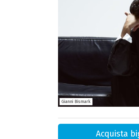
Gianni Bismark
Acquista big