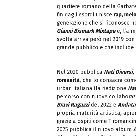
quartiere romano della Garbate
fin dagli esordi unisce
rap, melo
generazione che si riconosce ne
Gianni Bismark Mixtape
e, l’an
svolta arriva però nel 2019 co
grande pubblico e che include U
Nel 2020 pubblica
Nati Diversi
,
romanità
, che lo consacra com
urban italiana (la riedizione
Nat
percorso con nuove collaborazi
Bravi Ragazzi
del 2022 e
Andata
propria maturità artistica, apr
grazie a ospiti come Tiromanci
2025 pubblica il nuovo album
A