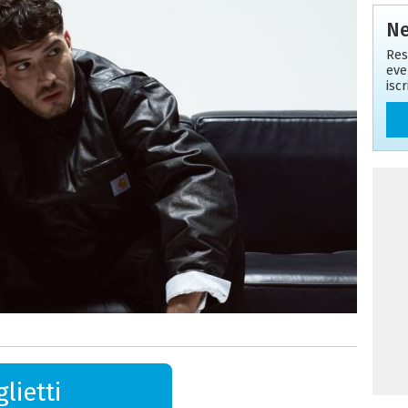
Ne
Res
eve
isc
lietti