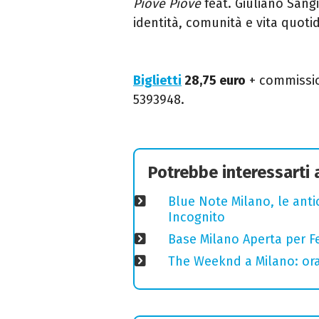
Piove Piove
feat. Giuliano Sang
identità, comunità e vita quoti
Biglietti
28,75 euro
+ commission
5393948.
Potrebbe interessarti
Blue Note Milano, le anti
Incognito
Base Milano Aperta per Fe
The Weeknd a Milano: orari