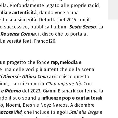
lla. Profondamente legato alle proprie radici,
dia e autenticità
, dando voce a una
lla sua sincerità. Debutta nel 2015 con il
no successivo, pubblica l’album
Sesto Senso
. La
n
Re senza Corona
, il disco che lo porta al
niversità feat. Franco126.
 un progetto che fonde
rap, melodia e
e una delle voci più autentiche della scena
i Diversi - Ultima Cena
arricchisce questo
oni, tra cui Emma in
C’hai ragione tu
). Con
 e Ritorno
del 2023, Gianni Bismark conferma la
endo il suo sound a
influenze pop e cantautorali
no, Noemi, Bresh e Noyz Narcos. A dicembre
ncora Vivi
, che include i singoli
Stai alla larga
e