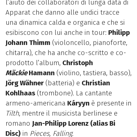
l’aiuto dei collaboratori di lunga data di
Apparat che danno alle undici tracce
una dinamica calda e organica e che si
esibiscono con lui anche in tour:
Philipp
Johann Thimm
(violoncello, pianoforte,
chitarra), che ha anche co-scritto e co-
prodotto l’album,
Christoph
Mäckie
Hamann
(violino, tastiera, basso),
Jörg Wähner
(batteria) e
Christian
Kohlhaas
(trombone). La cantante
armeno-americana
Káryyn
è presente in
Tilth
, mentre il musicista berlinese e
romano
Jan-Philipp Lorenz (alias Bi
Disc)
in
Pieces, Falling
.