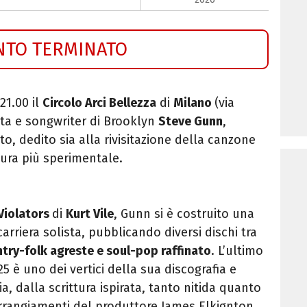
NTO TERMINATO
21.00 il
Circolo Arci Bellezza
di
Milano
(via
ista e songwriter di Brooklyn
Steve Gunn
,
, dedito sia alla rivisitazione della canzone
tura più sperimentale.
Violators
di
Kurt Vile
, Gunn si è costruito una
rriera solista, pubblicando diversi dischi tra
try-folk agreste e soul-pop raffinato
. L’ultimo
5 è uno dei vertici della sua discografia e
zia, dalla scrittura ispirata, tanto nitida quanto
i arrangiamenti del produttore James Elkignton