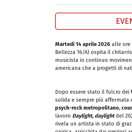
EVE
Martedì 14 aprile 2026
alle ore 
Bellezza 16/A) ospita il chitarr
musicista in continuo movimento
americana che a progetti di na
Dopo essere stato il fulcro dei
solida e sempre più affermata ca
psych-rock metropolitano, coun
lavoro
Daylight, daylight
del 202
rivela un artista in stato di gra
onirica, arricchita dai prezios