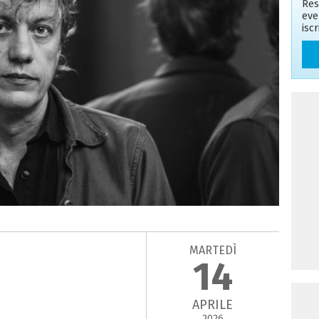
Res
eve
isc
MARTEDÌ
14
APRILE
2026