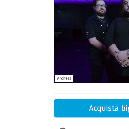
Archers
Acquista big