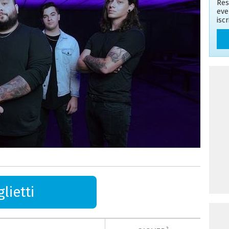
Res
eve
isc
lietti