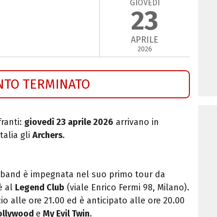
GIOVEDÌ
23
APRILE
2026
NTO TERMINATO
ranti:
giovedì 23 aprile 2026
arrivano in
talia gli
Archers
.
a band è impegnata nel suo primo tour da
è al
Legend Club
(viale Enrico Fermi 98, Milano).
zio alle ore 21.00 ed è anticipato alle ore 20.00
Hollywood
e
My Evil Twin
.