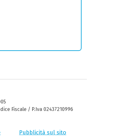
005
dice Fiscale / P.Iva 02437210996
e
Pubblicità sul sito