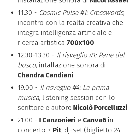
installazione sonora di
Micol Assaël
11.30 -
Cosmic Pulse #1: Crosswords
,
incontro con la realtà creativa che
integra intelligenza artificiale e
ricerca artistica
700x100
12.30-13.30 -
Il risveglio #1: Pane del
bosco
, intallazione sonora di
Chandra Candiani
19.00 -
Il risveglio #4: La prima
musica
, listening session con lo
scrittore e autore
Nicolò Porcelluzzi
21.00 -
I Canzonieri
e
Canva6
in
concerto +
Pit
, dj-set (biglietto 24