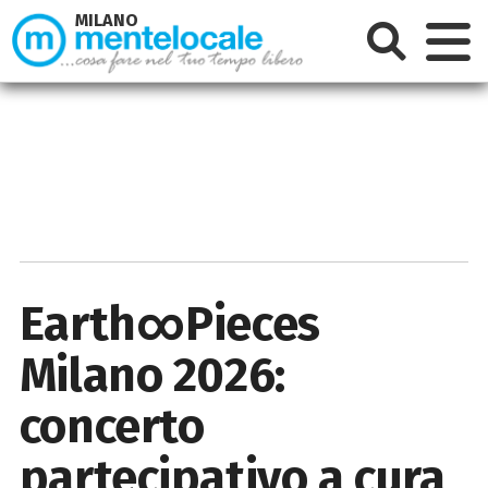
MILANO
Earth∞Pieces
Milano 2026:
concerto
partecipativo a cura