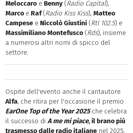
Meloccaro
e
Benny
(
Radio Capital
),
Marco
e
Raf
(
Radio Kiss Kiss
),
Matteo
Campese
e
Niccolò Giustini
(
Rtl 102.5
) e
Massimiliano Montefusco
(
Rds
), insieme
a numerosi altri nomi di spicco del
settore.
Ospite dell'evento anche il cantautore
Alfa
, che ritira per l'occasione il premio
EarOne Top of the Year 2025
che celebra
il successo di
A me mi piace
, il brano più
trasmesso dalle radio italiane
nel 2025.