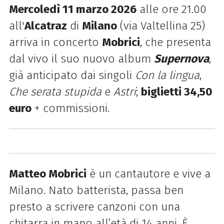
Mercoledì 11
marzo 2026
alle ore 21.00
all'
Alcatraz
di
Milano
(via Valtellina 25)
arriva in concerto
Mobrici
, che presenta
dal vivo il suo nuovo album
Supernova
,
già anticipato dai singoli
Con la lingua
,
Che serata stupida
e
Astri
;
biglietti 34,50
euro
+ commissioni.
Matteo Mobrici
è un cantautore e vive a
Milano. Nato batterista, passa ben
presto a scrivere canzoni con una
chitarra in mano all’età di 14 anni. È