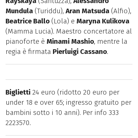
Rayskaya
(Santuzza),
Alessandro
Mundula
(Turiddu),
Aran Matsuda
(Alfio),
Beatrice Ballo
(Lola) e
Maryna Kulikova
(Mamma Lucia). Maestro concertatore al
pianoforte è
Minami Mashio
, mentre la
regia è firmata
Pierluigi Cassano
.
Biglietti
24 euro (ridotto 20 euro per
under 18 e over 65; ingresso gratuito per
bambini sotto i 10 anni). Per info 333
2223570.