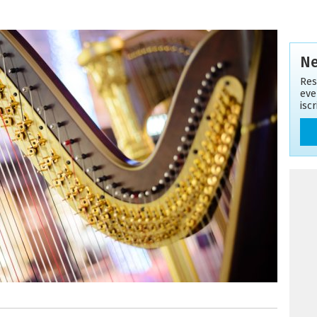
Ne
Res
eve
isc