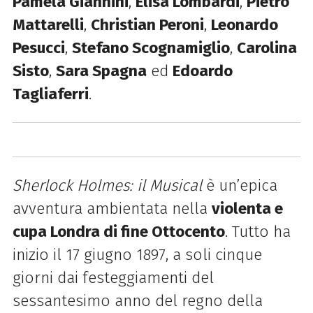
Pamela Giannini
,
Elisa Lombardi
,
Pietro
Mattarelli
,
Christian Peroni
,
Leonardo
Pesucci
,
Stefano Scognamiglio
,
Carolina
Sisto
,
Sara Spagna
ed
Edoardo
Tagliaferri
.
Sherlock Holmes: il Musical
è un’epica
avventura ambientata nella
violenta e
cupa Londra di fine Ottocento
. Tutto ha
inizio il 17 giugno 1897, a soli cinque
giorni dai festeggiamenti del
sessantesimo anno del regno della