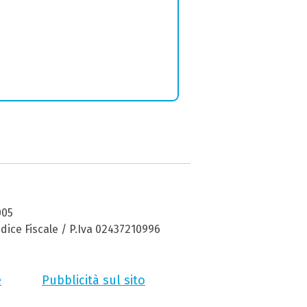
005
dice Fiscale / P.Iva 02437210996
e
Pubblicità sul sito