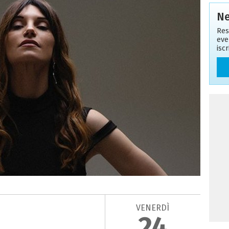
Ne
Res
eve
isc
VENERDÌ
24