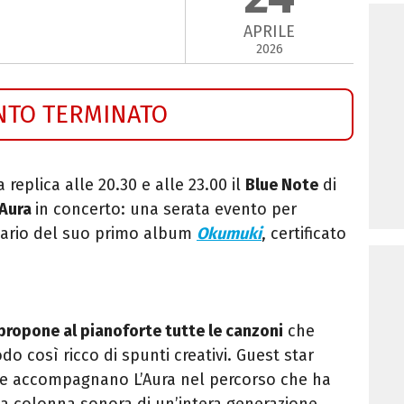
APRILE
2026
NTO TERMINATO
 replica alle 20.30 e alle 23.00 il
Blue Note
di
'Aura
in concerto: una serata evento per
rsario del suo primo album
Okumuki
, certificato
 propone al pianoforte tutte le canzoni
che
o così ricco di spunti creativi. Guest star
he accompagnano L’Aura nel percorso che ha
la colonna sonora di un’intera generazione,