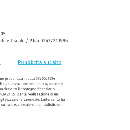
005
dice Fiscale / P.Iva 02437210996
e
Pubblicità sul sito
ne presentata in data 03/05/2024
i digitalizzazione nelle micro, piccole e
 ricevuto il sostegno finanziario
LIA 21–27, per la realizzazione di un
italizzazione aziendale. L’intervento ha
 software, consulenze specialistiche in
e