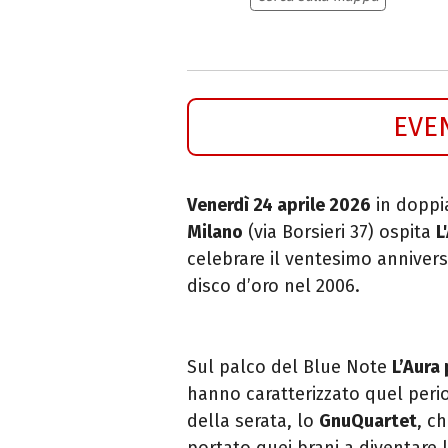
EVE
Venerdì 24 aprile 2026
in doppia
Milano
(via Borsieri 37) ospita
L
celebrare il ventesimo annive
disco d’oro nel 2006.
Sul palco del Blue Note
L’Aura
hanno caratterizzato quel period
della serata, lo
GnuQuartet
, c
portato quei brani a diventare 