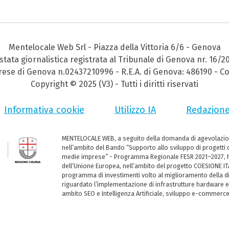
Mentelocale Web Srl - Piazza della Vittoria 6/6 - Genova
stata giornalistica registrata al Tribunale di Genova nr. 16/2
prese di Genova n.02437210996 - R.E.A. di Genova: 486190 - Co
Copyright © 2025 (V3) - Tutti i diritti riservati
Informativa cookie
Utilizzo IA
Redazion
MENTELOCALE WEB, a seguito della domanda di agevolazio
nell’ambito del Bando “Supporto allo sviluppo di progetti d
medie imprese” - Programma Regionale FESR 2021–2027, ha
dell’Unione Europea, nell’ambito del progetto COESIONE ITA
programma di investimenti volto al miglioramento della dig
riguardato l’implementazione di infrastrutture hardware e
ambito SEO e Intelligenza Artificiale, sviluppo e-commerc