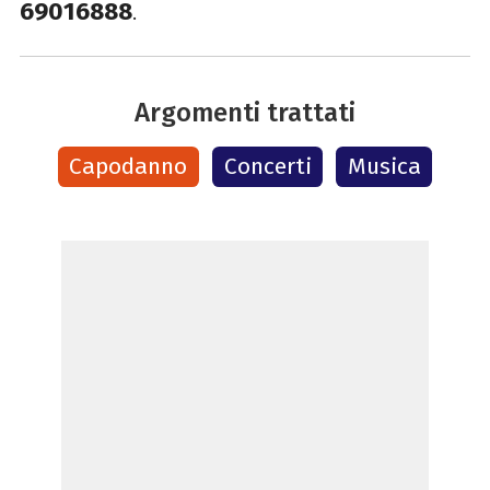
69016888
.
Argomenti trattati
Capodanno
Concerti
Musica