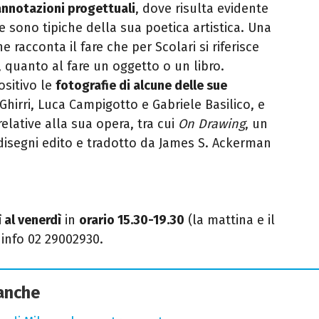
annotazioni progettuali
, dove risulta evidente
e sono tipiche della sua poetica artistica. Una
e racconta il fare che per Scolari si riferisce
 quanto al fare un oggetto o un libro.
sitivo le
fotografie di alcune delle sue
 Ghirri, Luca Campigotto e Gabriele Basilico, e
elative alla sua opera, tra cui
On Drawing
, un
e disegni edito e tradotto da James S. Ackerman
.
 al venerdì
in
orario 15.30-19.30
(la mattina e il
info 02 29002930.
 anche