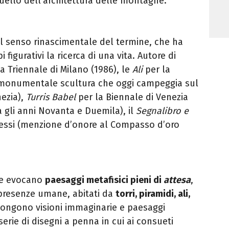
uello dell’architettura delle montagne.
el senso rinascimentale del termine, che ha
 figurativi la ricerca di una vita. Autore di
a Triennale di Milano (1986), le
Ali
per la
a monumentale scultura che oggi campeggia sul
nezia),
Turris Babel
per la Biennale di Venezia
ra gli anni Novanta e Duemila), il
Segnalibro e
essi (menzione d’onore al Compasso d’oro
one evocano
paesaggi metafisici pieni di
attesa
,
 presenze umane, abitati da
torri, piramidi, ali,
ngono visioni immaginarie e paesaggi
erie di disegni a penna in cui ai consueti