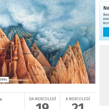
Ne
Res
eve
isc
 1994
DA MERCOLEDÌ
A MERCOLEDÌ
ne
19
21