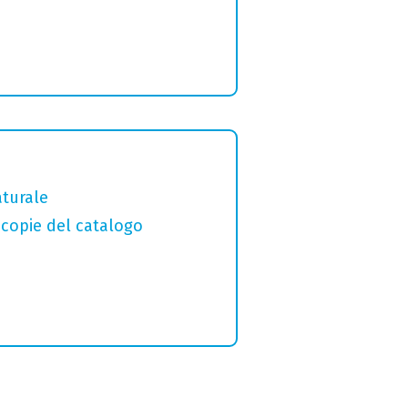
aturale
macopie del catalogo