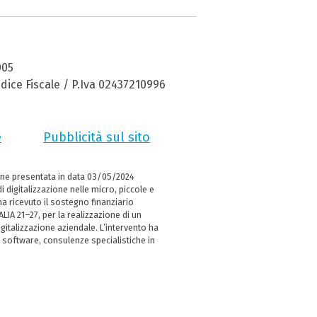
005
dice Fiscale / P.Iva 02437210996
e
Pubblicità sul sito
ne presentata in data 03/05/2024
i digitalizzazione nelle micro, piccole e
 ricevuto il sostegno finanziario
LIA 21–27, per la realizzazione di un
italizzazione aziendale. L’intervento ha
 software, consulenze specialistiche in
e