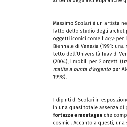
al tema degli archetipi anche q
Massimo Scolari è un artista n
fatto dello studio degli archetipi
oggetti iconici come l’
Arca
per l
Biennale di Venezia (1991: un
tetto dell’Università Iuav di Ve
(2004), i mobili per Giorgetti (t
matita a punta d’argento
per Al
1998).
I dipinti di Scolari in esposizi
in una quasi totale assenza di
fortezze e montagne
che compo
cosmici. Accanto a questi, una s