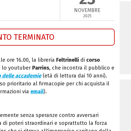
NOVEMBRE
2025
NTO TERMINATO
lle ore 16.00, la libreria
Feltrinelli
di
corso
a lo youtuber
Parrins
, che incontra il pubblico e
o delle accademie
(età di lettura dai 10 anni).
so prioritario al firmacopie per chi acquista il
formazioni via
email
).
temente senza speranze contro avversari
 di poteri straordinari e soprattutto la forza
ns che si ritrova all'improvviso capitano della