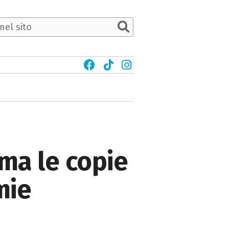
rma le copie
mie