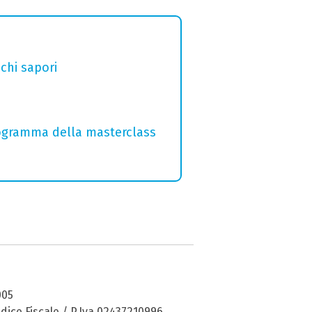
chi sapori
programma della masterclass
005
dice Fiscale / P.Iva 02437210996