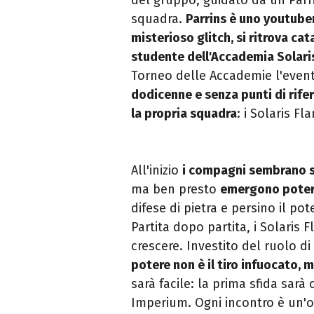
squadra.
Parrins è uno youtuber
misterioso glitch, si ritrova ca
studente dell'Accademia Solari
Torneo delle Accademie l'even
dodicenne e senza punti di rife
la propria squadra
: i Solaris Fl
All'inizio
i compagni sembrano so
ma ben presto
emergono poteri
difese di pietra e persino il pot
Partita dopo partita, i Solaris 
crescere. Investito del ruolo d
potere non è il tiro infuocato, 
sarà facile: la prima sfida sarà
Imperium. Ogni incontro è un'o