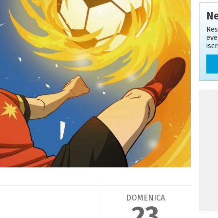
Ne
Res
eve
isc
DOMENICA
23