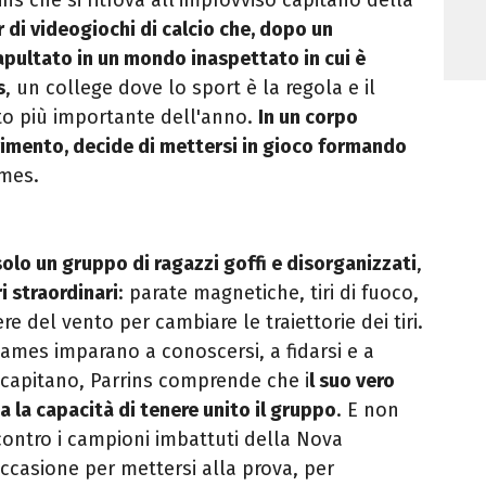
 di videogiochi di calcio che, dopo un
tapultato in un mondo inaspettato in cui è
s
, un college dove lo sport è la regola e il
to più importante dell'anno.
In un corpo
rimento, decide di mettersi in gioco formando
ames.
lo un gruppo di ragazzi goffi e disorganizzati
,
 straordinari
: parate magnetiche, tiri di fuoco,
ere del vento per cambiare le traiettorie dei tiri.
Flames imparano a conoscersi, a fidarsi e a
i capitano, Parrins comprende che i
l suo vero
ma la capacità di tenere unito il gruppo
. E non
 contro i campioni imbattuti della Nova
ccasione per mettersi alla prova, per