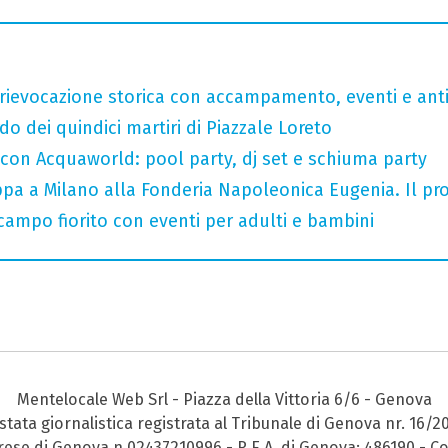
rievocazione storica con accampamento, eventi e anti
do dei quindici martiri di Piazzale Loreto
 con Acquaworld: pool party, dj set e schiuma party
tappa a Milano alla Fonderia Napoleonica Eugenia. Il 
 campo fiorito con eventi per adulti e bambini
Mentelocale Web Srl - Piazza della Vittoria 6/6 - Genova
stata giornalistica registrata al Tribunale di Genova nr. 16/2
prese di Genova n.02437210996 - R.E.A. di Genova: 486190 - Co