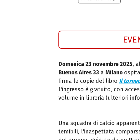
EVE
Domenica 23 novembre 2025
, a
Buenos Aires 33
a
Milano
ospit
firma le copie del libro
Il torne
L'ingresso è gratuito, con acces
volume in libreria (ulteriori in
Una squadra di calcio apparen
temibili, l'inaspettata comparsa
del gruppo, guidato da un Parri