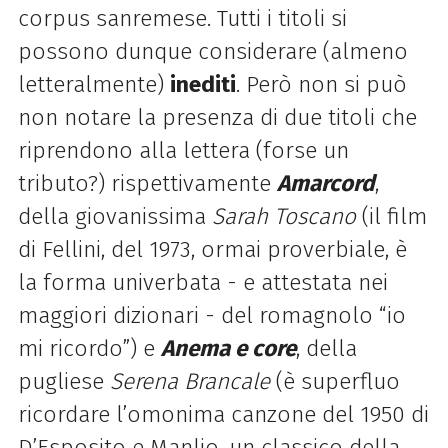
corpus sanremese. Tutti i titoli si
possono dunque considerare (almeno
letteralmente)
inediti
. Però non si può
non notare la presenza di due titoli che
riprendono alla lettera (forse un
tributo?) rispettivamente
Amarcord
,
della giovanissima
Sarah Toscano
(il film
di Fellini, del 1973, ormai proverbiale, è
la forma univerbata - e attestata nei
maggiori dizionari - del romagnolo “io
mi ricordo”) e
Anema e core
, della
pugliese
Serena Brancale
(è superfluo
ricordare l’omonima canzone del 1950 di
D’Esposito e Manlio, un classico della