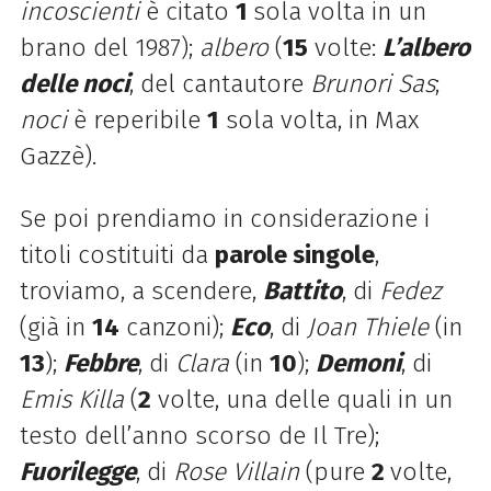
incoscienti
è citato
1
sola volta in un
brano del 1987);
albero
(
15
volte:
L’albero
delle noci
, del cantautore
Brunori Sas
;
noci
è reperibile
1
sola volta, in Max
Gazzè).
Se poi prendiamo in considerazione i
titoli costituiti da
parole singole
,
troviamo, a scendere,
Battito
, di
Fedez
(già in
14
canzoni);
Eco
, di
Joan Thiele
(in
13
);
Febbre
, di
Clara
(in
10
);
Demoni
, di
Emis Killa
(
2
volte, una delle quali in un
testo dell’anno scorso de Il Tre);
Fuorilegge
, di
Rose Villain
(pure
2
volte,