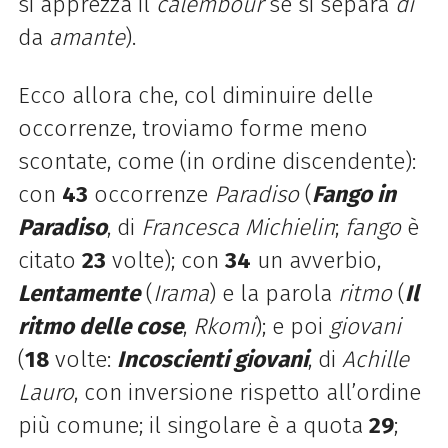
si apprezza il
calembour
se si separa
di
da
amante
).
Ecco allora che, col diminuire delle
occorrenze, troviamo forme meno
scontate, come (in ordine discendente):
con
43
occorrenze
Paradiso
(
Fango in
Paradiso
, di
Francesca Michielin
;
fango
è
citato
23
volte); con
34
un avverbio,
Lentamente
(
Irama
) e la parola
ritmo
(
Il
ritmo delle cose
,
Rkomi
); e poi
giovani
(
18
volte:
Incoscienti giovani
, di
Achille
Lauro
, con inversione rispetto all’ordine
più comune; il singolare è a quota
29
;