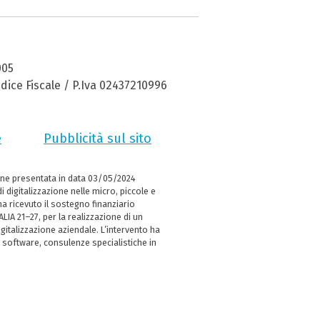
005
dice Fiscale / P.Iva 02437210996
e
Pubblicità sul sito
ne presentata in data 03/05/2024
i digitalizzazione nelle micro, piccole e
 ricevuto il sostegno finanziario
LIA 21–27, per la realizzazione di un
italizzazione aziendale. L’intervento ha
 software, consulenze specialistiche in
e