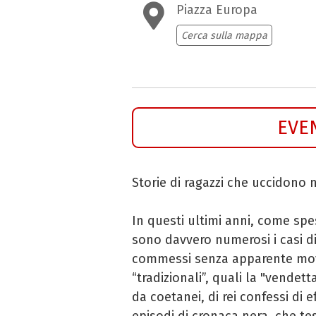
Piazza Europa
Cerca sulla mappa
EVE
Storie di ragazzi che uccidono 
In questi ultimi anni, come spes
sono davvero numerosi i casi di 
commessi senza apparente mo
“tradizionali”, quali la "vendett
da coetanei, di rei confessi di eff
episodi di cronaca nera, che t