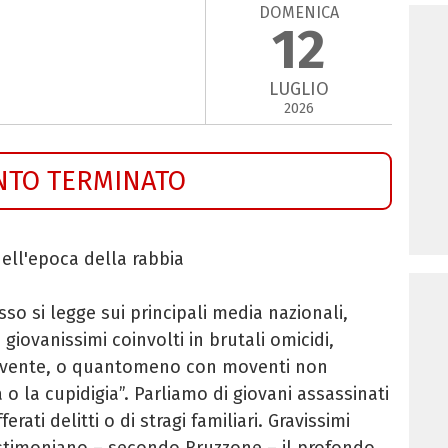
DOMENICA
12
LUGLIO
2026
NTO TERMINATO
nell'epoca della rabbia
so si legge sui principali media nazionali,
giovanissimi coinvolti in brutali omicidi,
vente, o quantomeno con moventi non
a o la cupidigia”. Parliamo di giovani assassinati
erati delitti o di stragi familiari. Gravissimi
estimoniano – secondo Bruzzone – il profondo