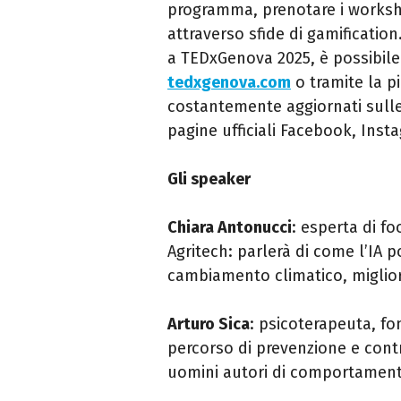
programma, prenotare i workshop
attraverso sfide di gamification
a
TEDxGenova
2025, è possibil
tedxgenova
.com
o tramite la p
costantemente aggiornati sulle n
pagine ufficiali Facebook, Ins
Gli speaker
Chiara Antonucci
: esperta di fo
Agritech: parlerà di come l’IA p
cambiamento climatico, miglior
Arturo Sica
: psicoterapeuta, f
percorso di prevenzione e cont
uomini autori di comportamenti