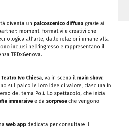
ttà diventa un
palcoscenico diffuso
grazie ai
partner: momenti formativi e creativi che
cnologica all'arte, dalle relazioni umane alla
sono inclusi nell'ingresso e rappresentano il
ienza TEDxGenova.
l
Teatro Ivo Chiesa
, va in scena il
main show
:
o sul palco le loro idee di valore, ciascuna in
erso del tema Poli. Lo spettacolo, che inizia
fie immersive
e da
sorprese
che vengono
una
web app
dedicata per consultare il