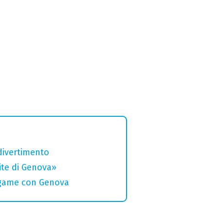
divertimento
rite di Genova»
legame con Genova