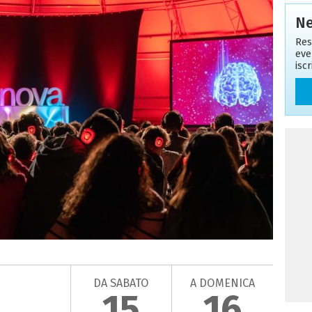
Ne
Res
eve
isc
DA SABATO
A DOMENICA
15
16