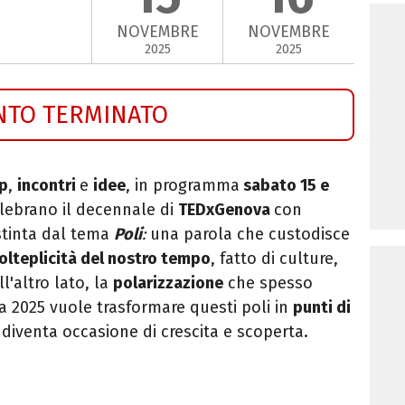
NOVEMBRE
NOVEMBRE
2025
2025
NTO TERMINATO
p
,
incontri
e
idee
, in programma
sabato 15 e
elebrano il decennale di
TEDxGenova
con
stinta dal tema
Poli
:
una parola che custodisce
olteplicità del nostro tempo
, fatto di culture,
l'altro lato, la
polarizzazione
che spesso
a
2025 vuole trasformare questi poli in
punti di
 diventa occasione di crescita e scoperta.