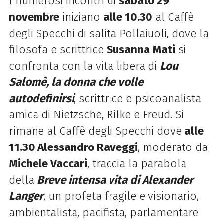
I numerosi incontri di
sabato 29
novembre
iniziano
alle 10.30
al Caffè
degli Specchi di salita Pollaiuoli, dove la
filosofa e scrittrice
Susanna Mati
si
confronta con la vita libera di
Lou
Salomè, la donna che volle
autodefinirsi
, scrittrice e psicoanalista
amica di Nietzsche, Rilke e Freud. Si
rimane al Caffè degli Specchi dove
alle
11.30 Alessandro Raveggi
, moderato da
Michele Vaccari
, traccia la parabola
della
Breve intensa vita di Alexander
Langer
, un profeta fragile e visionario,
ambientalista, pacifista, parlamentare