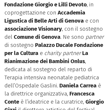
Fondazione Giorgio e Lilli Devoto
, in
coprogettazione con
Accademia
Ligustica di Belle Arti di Genova
e con
associazione Visionary
, con il sostegno
del
Comune di Genova
. Ne sono
partner
di sostegno
Palazzo Ducale Fondazione
per la Cultura
e
charity partner
La
Rianimazione dei Bambini Onlus
,
dedicata al sostegno del reparto di
Terapia intensiva neonatale pediatrica
dell’Ospedale Gaslini.
Daniela Carrea
è
la direttrice organizzativa,
Francesca
Conte
è l’ideatrice e la curatrice,
Giorgio
Gizzi
il direttore artistico del festival.