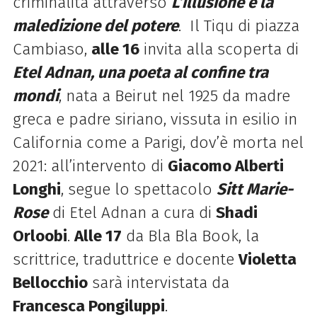
criminalità attraverso
L’illusione e la
maledizione del potere
. Il Tiqu di piazza
Cambiaso,
alle 16
invita alla scoperta di
Etel Adnan, una poeta al confine tra
mondi
, nata a Beirut nel 1925 da madre
greca e padre siriano, vissuta in esilio in
California come a Parigi, dov’è morta nel
2021: all’intervento di
Giacomo Alberti
Longhi
, segue lo spettacolo
Sitt Marie-
Rose
di Etel Adnan a cura di
Shadi
Orloobi
.
Alle 17
da Bla Bla Book, la
scrittrice, traduttrice e docente
Violetta
Bellocchio
sarà intervistata da
Francesca Pongiluppi
.