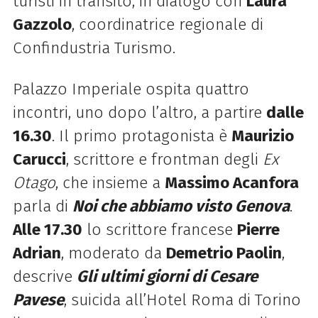
turisti in transito, in dialogo con
Laura
Gazzolo
, coordinatrice regionale di
Confindustria Turismo.
Palazzo Imperiale ospita quattro
incontri, uno dopo l’altro, a partire
dalle
16.30
. Il primo protagonista è
Maurizio
Carucci
, scrittore e frontman degli
Ex
Otago
, che insieme a
Massimo Acanfora
parla di
Noi che abbiamo visto Genova
.
Alle 17.30
lo scrittore francese
Pierre
Adrian
, moderato da
Demetrio Paolin
,
descrive
Gli ultimi giorni di Cesare
Pavese
, suicida all’Hotel Roma di Torino