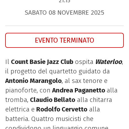
21.15
SABATO
08
NOVEMBRE
2025
EVENTO TERMINATO
Il
Count Basie Jazz Club
ospita
Waterloo
,
il progetto del quartetto guidato da
Antonio Marangolo
, al sax tenore e
pianoforte, con
Andrea Paganetto
alla
tromba,
Claudio Bellato
alla chitarra
elettrica e
Rodolfo
Cervetto
alla
batteria. Quattro musicisti che
condividono un linguaggio comune