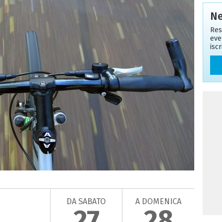
Ne
Res
eve
isc
DA SABATO
A DOMENICA
27
28