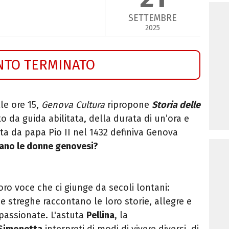
SETTEMBRE
2025
NTO TERMINATO
lle ore 15,
Genova Cultura
ripropone
Storia delle
to da guida abilitata, della durata di un’ora e
tta da papa Pio II nel 1432 definiva Genova
rano le donne genovesi?
oro voce che ci giunge da secoli lontani:
e streghe raccontano le loro storie, allegre e
passionate. L'astuta
Pellina
, la
Simonetta
interpreti di modi di vivere diversi, di