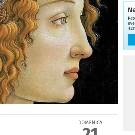
Ne
Res
eve
isc
DOMENICA
21