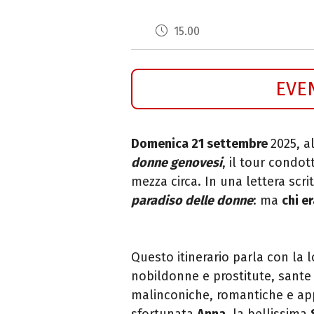
15.00
EVE
Domenica 21 settembre
2025, a
donne genovesi
, il tour condot
mezza circa. In una lettera scri
paradiso delle donne
: ma
chi e
Questo itinerario parla con la l
nobildonne e prostitute, sante 
malinconiche, romantiche e ap
sfortunata
Anna
, la bellissima