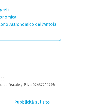
greti
tronomica
torio Astronomico dell'Antola
005
dice Fiscale / P.Iva 02437210996
e
Pubblicità sul sito