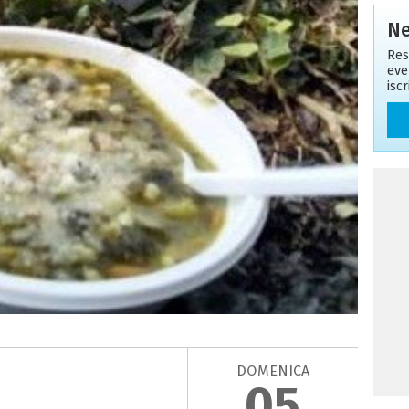
Ne
Res
eve
isc
DOMENICA
05