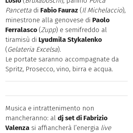
Losio
(
Bruxaboschi
), panino
Porca
Pancetta
di
Fabio Fauraz
(
Il Michelaccio
),
minestrone alla genovese di
Paolo
Ferralasco
(
Zupp
) e semifreddo al
tiramisù di
Lyudmila Stykalenko
(
Gelateria Excelsa
).
Le portate saranno accompagnate da
Spritz, Prosecco, vino, birra e acqua.
Musica e intrattenimento non
mancheranno: al
dj set di Fabrizio
Valenza
si affiancherà l’energia
live