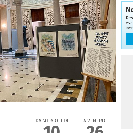
Ne
Res
eve
isc
DA MERCOLEDÌ
A VENERDÌ
10
26