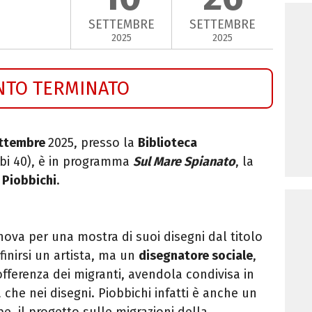
SETTEMBRE
SETTEMBRE
2025
2025
NTO TERMINATO
ettembre
2025, p
resso la
Biblioteca
lbi 40), è in programma
Sul Mare Spianato
, la
 Piobbichi
.
ova per una mostra di suoi disegni dal titolo
inirsi un artista, ma un
disegnatore sociale
,
fferenza dei migranti, avendola condivisa in
 che nei disegni. Piobbichi infatti è anche un
, il progetto sulle migrazioni della