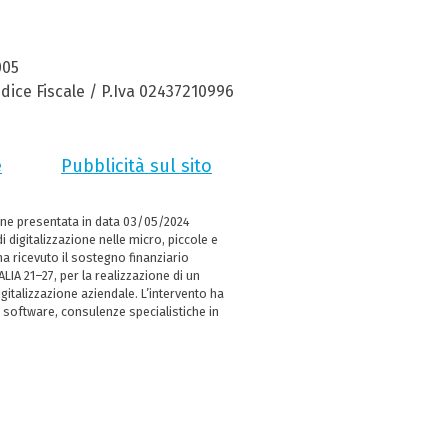
005
dice Fiscale / P.Iva 02437210996
e
Pubblicità sul sito
ne presentata in data 03/05/2024
i digitalizzazione nelle micro, piccole e
 ricevuto il sostegno finanziario
LIA 21–27, per la realizzazione di un
italizzazione aziendale. L’intervento ha
 software, consulenze specialistiche in
e