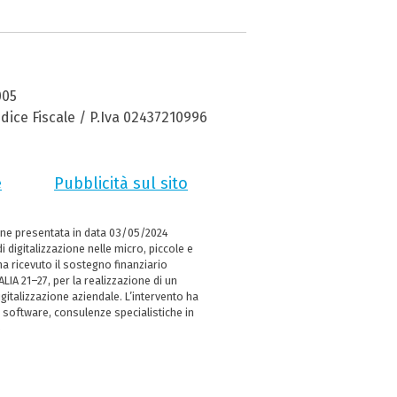
005
dice Fiscale / P.Iva 02437210996
e
Pubblicità sul sito
ne presentata in data 03/05/2024
i digitalizzazione nelle micro, piccole e
 ricevuto il sostegno finanziario
LIA 21–27, per la realizzazione di un
italizzazione aziendale. L’intervento ha
 software, consulenze specialistiche in
e