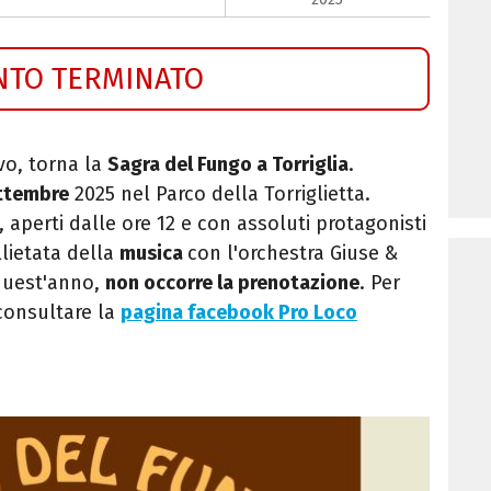
NTO TERMINATO
vo, torna la
Sagra del Fungo a Torriglia
.
ttembre
2025 nel P
arco della Torriglietta.
, aperti dalle ore 12 e con assoluti protagonisti
llietata della
musica
con l'orchestra Giuse &
 quest'anno,
non occorre la prenotazione
. Per
consultare la
pagina facebook Pro Loco