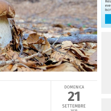
Res
eve
isc
DOMENICA
21
SETTEMBRE
2025