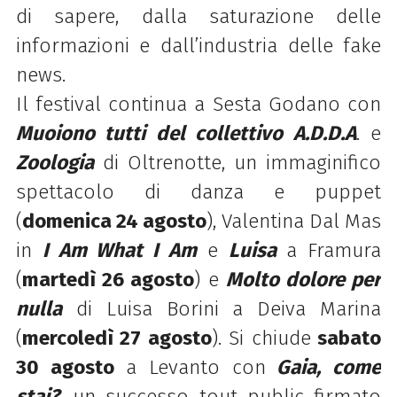
di sapere, dalla saturazione delle
informazioni
e
dall’industria delle fake
news
.
Il festival continua a Sesta Godano con
Muoiono tutti del collettivo A.D.D.A
. e
Zoologia
di Oltrenotte, un immaginifico
spettacolo di danza e puppet
(
domenica 24 agosto
), Valentina Dal Mas
in
I Am What I Am
e
Luisa
a Framura
(
martedì 26 agosto
) e
Molto dolore per
nulla
di Luisa Borini a Deiva Marina
(
mercoledì 27 agosto
). Si chiude
sabato
30 agosto
a Levanto con
Gaia, come
stai?
, un successo tout public firmato