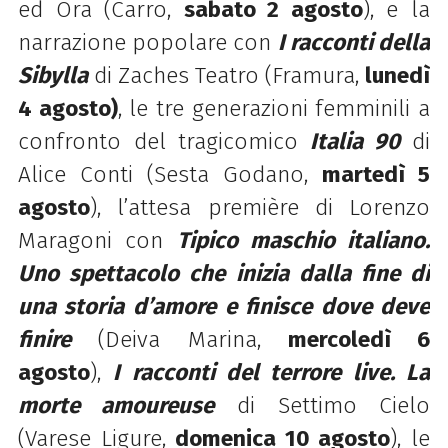
ed Ora (Carro,
sabato 2 agosto
), e la
narrazione popolare con
I racconti della
Sibylla
di Zaches Teatro
(Framura,
lunedì
4 agosto)
, le tre generazioni femminili a
confronto del tragicomico
Italia 90
di
Alice Conti (Sesta Godano,
martedì 5
agosto
), l’attesa première di Lorenzo
Maragoni con
Tipico maschio italiano.
Uno spettacolo che inizia dalla fine di
una storia d’amore e finisce dove deve
finire
(Deiva Marina,
mercoledì 6
agosto
),
I racconti del terrore live. La
morte amoureuse
di Settimo Cielo
(Varese Ligure,
domenica 10 agosto
), le