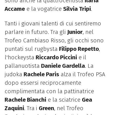
sono anche la quattrocentista
Ilaria
Accame
e la vogatrice
Silvia Tripi
.
Tanti i giovani talenti di cui sentiremo
parlare in futuro. Tra gli
Junior
, nel
Trofeo Cambiaso Risso, gli occhi sono
puntati sul rugbysta
Filippo Repetto
,
l'hockeysta
Riccardo Piccini
e il
pallanuotista
Daniele Gardella
. La
judoka
Rachele Paris
alza il Trofeo PSA
dopo essersi reciprocamente
complimentata con la pattinatrice
Rachele Bianchi
e la sciatrice
Gea
Zaquini
. Tra i
Green
, nel Trofeo