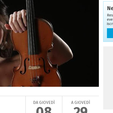
Ne
Res
eve
isc
DA GIOVEDÌ
A GIOVEDÌ
08
29