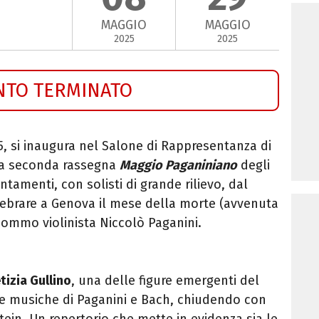
MAGGIO
MAGGIO
2025
2025
NTO TERMINATO
45, si inaugura nel Salone di Rappresentanza di
la seconda rassegna
Maggio Paganiniano
degli
ntamenti, con solisti di grande rilievo, dal
lebrare a Genova il mese della morte (avvenuta
sommo violinista Niccolò Paganini.
tizia Gullino
, una delle figure emergenti del
ne musiche di Paganini e Bach, chiudendo con
tein. Un repertorio che mette in evidenza sia le