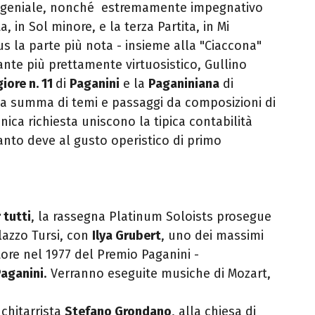
e geniale, nonché estremamente impegnativo
, in Sol minore, e la terza Partita, in Mi
s la parte più nota - insieme alla "Ciaccona"
ante più prettamente virtuosistico, Gullino
iore n. 11
di
Paganini
e la
Paganiniana
di
na summa di temi e passaggi da composizioni di
nica richiesta uniscono la tipica contabilità
anto deve al gusto operistico di primo
 tutti
, la rassegna Platinum Soloists prosegue
lazzo Tursi, con
Ilya Grubert
, uno dei massimi
tore nel 1977 del Premio Paganini -
Paganini
. Verranno eseguite musiche di Mozart,
 chitarrista
Stefano Grondano
, alla chiesa di