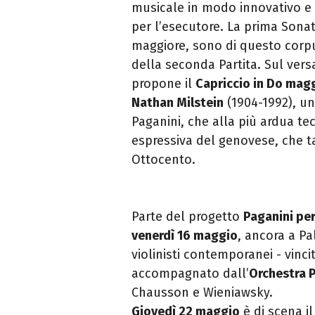
musicale in modo innovativo 
per l’esecutore. La prima Sonata
maggiore, sono di questo corpu
della seconda Partita. Sul vers
propone il
Capriccio in Do magg
Nathan Milstein
(1904-1992), u
Paganini, che alla più ardua tec
espressiva del genovese, che t
Ottocento.
Parte del progetto
Paganini per
venerdì 16 maggio
, ancora a Pa
violinisti contemporanei - vinci
accompagnato dall’
Orchestra 
Chausson e Wieniawsky.
Giovedì 22 maggio
è di scena il