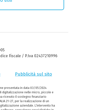
o utili
005
dice Fiscale / P.Iva 02437210996
e
Pubblicità sul sito
ne presentata in data 03/05/2024
i digitalizzazione nelle micro, piccole e
 ricevuto il sostegno finanziario
LIA 21–27, per la realizzazione di un
italizzazione aziendale. L’intervento ha
 software, consulenze specialistiche in