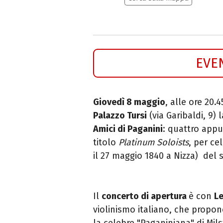
EVE
Giovedì 8 maggio
, alle ore 20.
Palazzo Tursi
(v
ia Garibaldi, 9)
Amici di Paganini
: quattro appu
titolo
Platinum Soloists
, per ce
il 27 maggio 1840 a Nizza) del 
Il
concerto di apertura
è con
Le
violinismo italiano, che propo
la celebre "Paganiniana" di Mils