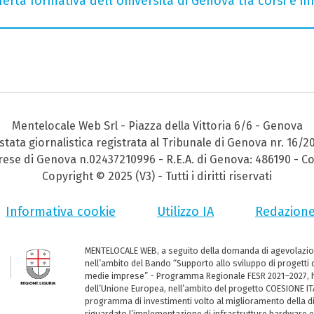
ferta formativa dell'Università di Genova tra corsi e inf
Mentelocale Web Srl - Piazza della Vittoria 6/6 - Genova
stata giornalistica registrata al Tribunale di Genova nr. 16/2
prese di Genova n.02437210996 - R.E.A. di Genova: 486190 - Co
Copyright © 2025 (V3) - Tutti i diritti riservati
Informativa cookie
Utilizzo IA
Redazion
MENTELOCALE WEB, a seguito della domanda di agevolazio
nell’ambito del Bando “Supporto allo sviluppo di progetti d
medie imprese” - Programma Regionale FESR 2021–2027, ha
dell’Unione Europea, nell’ambito del progetto COESIONE ITA
programma di investimenti volto al miglioramento della dig
riguardato l’implementazione di infrastrutture hardware e