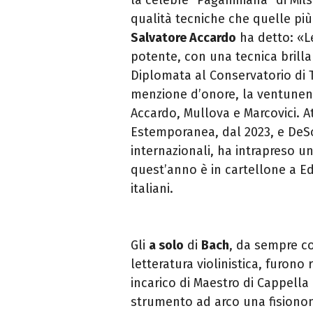
qualità tecniche che quelle più 
Salvatore Accardo
ha detto: «Le
potente, con una tecnica brilla
Diplomata al Conservatorio di T
menzione d’onore, la ventunenne
Accardo, Mullova e Marcovici. 
Estemporanea, dal 2023, e DeSon
internazionali, ha intrapreso una
quest’anno è in cartellone a Ed
italiani.
Gli
a solo
di
Bach
, da sempre co
letteratura violinistica, furono
incarico di Maestro di Cappella
strumento ad arco una fisionomi