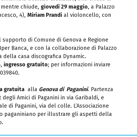
, mentre chiude,
giovedì 29 maggio
, a Palazzo
ancesco, 4)
,
Miriam Prandi
al violoncello, con
n il supporto di Comune di Genova e Regione
 Bper Banca, e con la collaborazione di Palazzo
a della casa discografica Dynamic.
5,
ingresso gratuito
; per informazioni inviare
6039840.
ta gratuita
alla
Genova di Paganini
. Partenza
 degli Amici di Paganini in via Garibaldi, e
le di Paganini, via del colle. L’Associazione
 paganiniano per illustrare gli aspetti della
o.