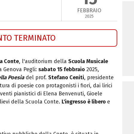
FEBBRAIO
2025
NTO TERMINATO
la Conte
, l'auditorium della
Scuola Musicale
 a Genova Pegli:
sabato 15 febbraio
2025,
ella Poesia
del prof.
Stefano Ceniti
, presidente
ttura di poesie con protagonisti i fiori, dai lirici
venti pianistici di Elena Benvenuti, Gioele
llievi della Scuola Conte.
L'ingresso è libero
e
ziative pubbliche della Conte, è situata in