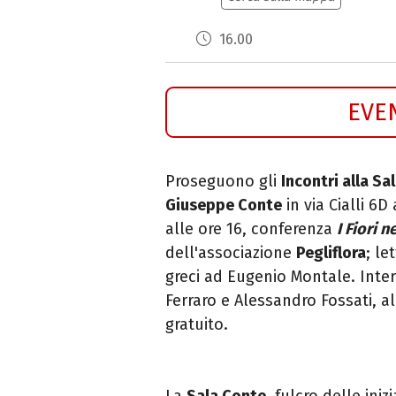
16.00
EVE
Proseguono gli
Incontri alla Sa
Giuseppe Conte
in via Cialli 6D
alle ore 16, conferenza
I Fiori n
dell'associazione
Pegliflora
; le
greci ad Eugenio Montale.
Inter
Ferraro e Alessandro Fossati, a
gratuito.
La
Sala Conte
, fulcro delle ini