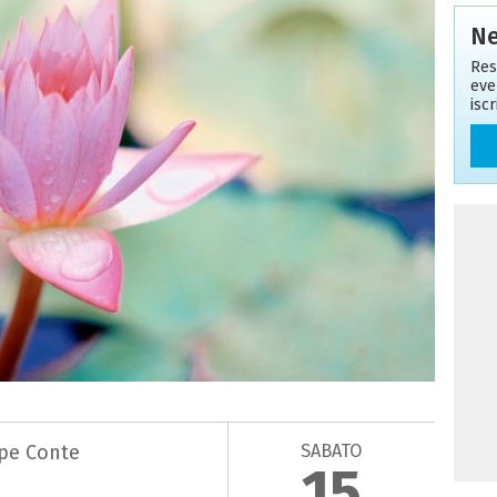
Ne
Res
eve
isc
SABATO
pe Conte
15