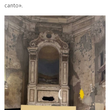
canto
»
.