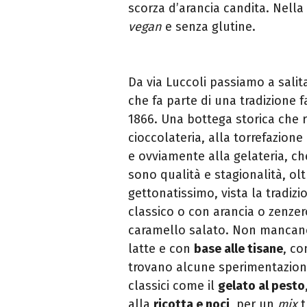
scorza d’arancia candita. Nella
vegan
e senza glutine.
Da via Luccoli passiamo a salit
che fa parte di una tradizione f
1866. Una bottega storica che r
cioccolateria, alla torrefazione 
e ovviamente alla gelateria, ch
sono qualità e stagionalità, ol
gettonatissimo, vista la tradizi
classico o con arancia o zenzer
caramello salato. Non mancan
latte e con
base alle tisane
, co
trovano alcune sperimentazioni
classici come il
gelato al pesto
alla
ricotta e noci
, per un
mix
t