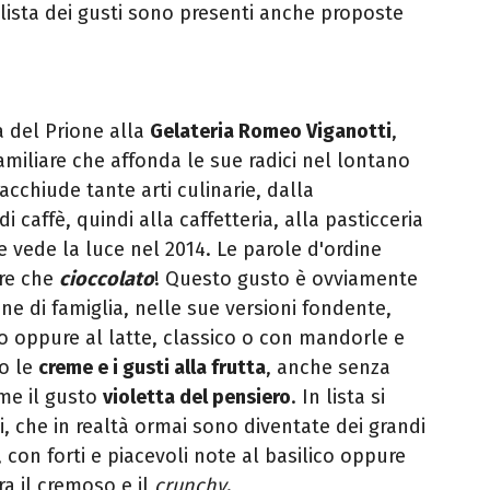
 lista dei gusti sono presenti anche proposte
a del Prione alla
Gelateria Romeo Viganotti
,
amiliare che affonda le sue radici nel lontano
acchiude tante arti culinarie, dalla
di caffè, quindi alla caffetteria, alla pasticceria
e vede la luce nel 2014. Le parole d'ordine
tre che
cioccolato
! Questo gusto è ovviamente
one di famiglia, nelle sue versioni fondente,
o oppure al latte, classico o con mandorle e
o le
creme e i gusti alla frutta
, anche senza
me il gusto
violetta del pensiero
. In lista si
, che in realtà ormai sono diventate dei grandi
, con forti e piacevoli note al basilico oppure
ra il cremoso e il
crunchy
.