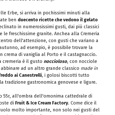
le Erbe, si arriva in pochissimi minuti alla
nate ben
duecento ricette che vedono il gelato
eclinato in numerosissimi gusti, dai più classici
re le freschissime granite. Anchea alla Cremeria
centro dell'attenzione, con gusti che variano a
autunno, ad esempio, è possibile trovare la
i in crema di vaniglia al Porto e il castagnaccio.
a cremeria è il gusto
noccioloso
, con nocciole
ò abbinare ad un altro grande classico
made in
reddo ai Canestrelli
, i golosi biscotti tutto
ella tradizione gastronomica genovese e ligure.
zo 55r, all'ombra dell'omonima cattedrale di
oste di
Fruit & Ice Cream Factory
. Come dice il
ruolo molto importante, non solo nei gusti del