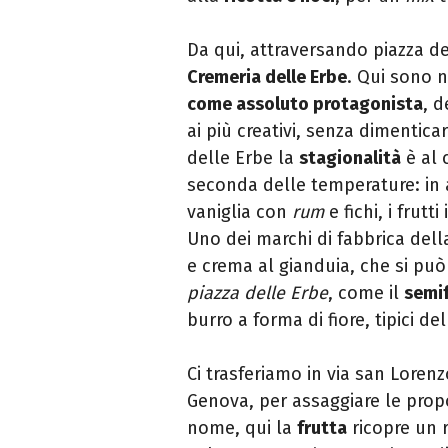
Da qui, attraversando piazza del
Cremeria delle Erbe
. Qui sono 
come assoluto protagonista
, d
ai più creativi, senza dimentica
delle Erbe la
stagionalità
è al 
seconda delle temperature: in 
vaniglia con
rum
e fichi, i frutt
Uno dei marchi di fabbrica dell
e crema al gianduia, che si pu
piazza delle Erbe
, come il
semif
burro a forma di fiore, tipici d
Ci trasferiamo in via san Loren
Genova, per assaggiare le prop
nome, qui la
frutta
ricopre un 