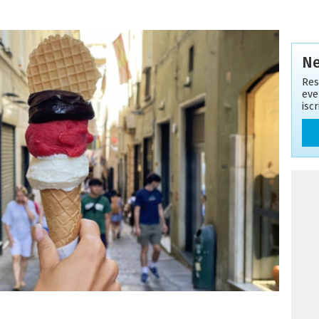
Ne
Res
eve
isc