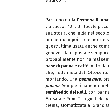
e sui coni.
Partiamo dalla
Cremeria Buona
via Luccoli 12 r. Un locale pic
sua storia, che inizia nel seco
momento in poi la cremeria è 
quest'ultima usata anche come 
genovesi la risposta è semplice
probabilmente non ha mai sent
base di panna e caffè
, nato da 
che, nella metà dell'Ottocento,
montando. Una
panna nera
, pr
panera
. Sempre rimanendo nell
semifreddo dei Rolli
, con panna
Marsala e Rum. Tra i gusti dei g
crema, aromatizzata al Grand M