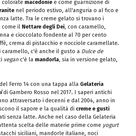
 colorate
macedonie
e come guarnizione di
ranite
nel periodo estivo, all'anguria o al fico e
enza latte. Tra le creme gelato si trovano i
e come il
Nettare degli Dei
, con caramello,
anna e cioccolato fondente al 70 per cento
ffè, crema di pistacchio e nocciole caramellate.
 caramello, c'è anche il gusto a
Dulce de
ti
vegan
c'è la
mandorla
, sia in versione gelato,
 del Ferro 14 con una tappa alla
Gelateria
i
di Gambero Rosso nel 2017. I saperi antichi
anno attraversato i decenni e dal 2004, anno in
iscono il sapore e la qualità di
creme e gusti
rati senza latte. Anche nel caso della Gelateria
attenta scelta delle materie prime come
yogurt
tacchi siciliani, mandorle italiane, noci