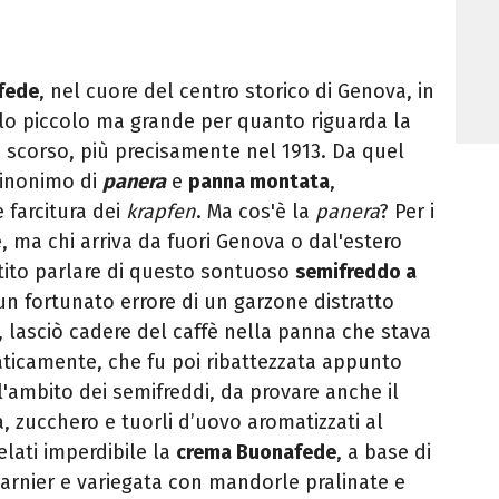
fede
, nel cuore del centro storico di Genova, in
colo piccolo ma grande per quanto riguarda la
lo scorso, più precisamente nel 1913. Da quel
sinonimo di
panera
e
panna montata
,
farcitura dei
krapfen
. Ma cos'è la
panera
? Per i
, ma chi arriva da fuori Genova o dal'estero
ito parlare di questo sontuoso
semifreddo a
un fortunato errore di un garzone distratto
 lasciò cadere del caffè nella panna che stava
aticamente, che fu poi ribattezzata appunto
'ambito dei semifreddi, da provare anche il
, zucchero e tuorli d’uovo aromatizzati al
elati imperdibile la
crema Buonafede
, a base di
arnier e variegata con mandorle pralinate e