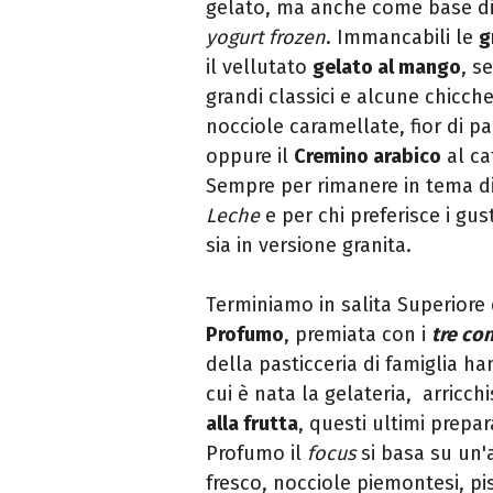
gelato, ma anche come base di
yogurt frozen
. Immancabili le
g
il vellutato
gelato al mango
, s
grandi classici e alcune chicch
nocciole caramellate, fior di p
oppure il
Cremino arabico
al ca
Sempre per rimanere in tema di
Leche
e per chi preferisce i gus
sia in versione granita.
Terminiamo in salita Superiore
Profumo
, premiata con i
tre con
della pasticceria di famiglia h
cui è nata la gelateria, arricch
alla frutta
, questi ultimi prepa
Profumo il
focus
si basa su un'
fresco, nocciole piemontesi, pis