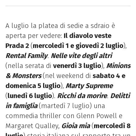
A luglio la platea di sedie a sdraio è
aperta per vedere:
Il diavolo veste
Prada 2
(
mercoledì 1 e giovedì 2 luglio
),
Rental Family
.
Nelle vite degli altri
(nella serata di
venerdì 3 luglio
),
Minions
& Monsters
(nel weekend di
sabato 4 e
domenica 5 luglio
),
Marty Supreme
(
lunedì 6 luglio
).
Ricchi da morire
.
Delitti
in famiglia
(martedì 7 luglio) una
commedia thriller con Glenn Powell e
Margaret Qualley,
Gioia mia
(
mercoledì 8
luglio
) storia italiana sul rapporto tra un