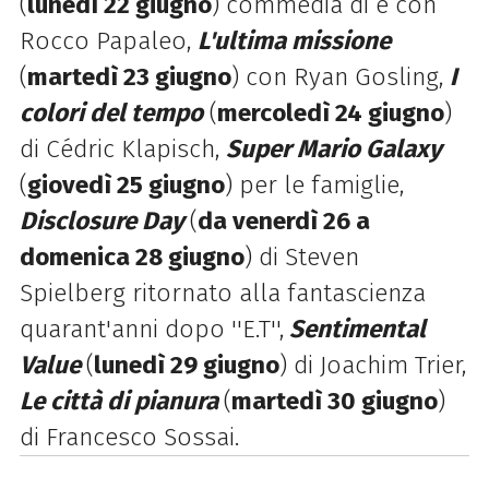
(
lunedì 22 giugno
) commedia di e con
Rocco Papaleo,
L'ultima missione
(
martedì 23 giugno
) con Ryan Gosling,
I
colori del tempo
(
mercoledì 24 giugno
)
di Cédric Klapisch,
Super Mario Galaxy
(
giovedì 25 giugno
) per le famiglie,
Disclosure Day
(
da venerdì 26 a
domenica 28 giugno
) di Steven
Spielberg ritornato alla fantascienza
quarant'anni dopo ''E.T'',
Sentimental
Value
(
lunedì 29 giugno
) di Joachim Trier,
Le città di pianura
(
martedì 30 giugno
)
di Francesco Sossai.