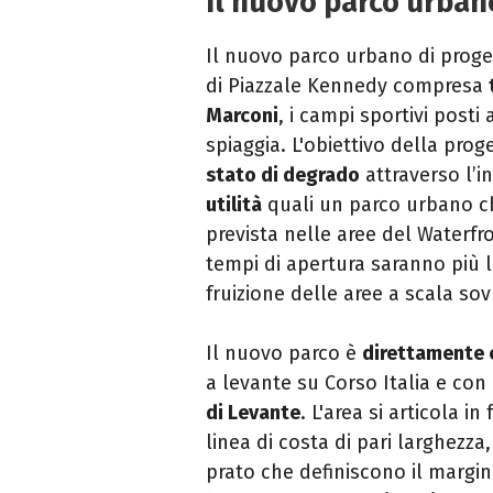
Il nuovo parco urban
Il nuovo parco urbano di proge
di Piazzale Kennedy compresa
Marconi
, i campi sportivi posti
spiaggia. L'obiettivo della prog
stato di degrado
attraverso l’i
utilità
quali un parco urbano ch
prevista nelle aree del Waterfr
tempi di apertura saranno più lu
fruizione delle aree a scala s
Il nuovo parco è
direttamente c
a levante su Corso Italia e con
di Levante
. L'area si articola i
linea di costa di pari larghezza
prato che definiscono il margine