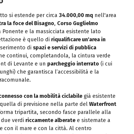
o
tto si estende per circa
34.000,00 mq
nell'area
tra la foce del Bisagno
,
Corso Guglielmo
 a Ponente e la massicciata esistente lato
ettazione è quello di
riqualificare un'area in
nserimento di
spazi e servizi di pubblica
e continui, completandola, la cintura verde
ont di Levante e un
parcheggio interrato
(i cui
nghi) che garantisca l’accessibilità e la
ovracomunale.
onnesso con la mobilità ciclabile
già esistente
 quella di previsione nella parte del
Waterfront
n forma tripartita, secondo fasce parallele alla
, due verdi
riccamente alberate
e sistemate a
 con il mare e con la città. Al centro