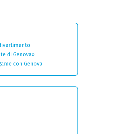
divertimento
rite di Genova»
legame con Genova