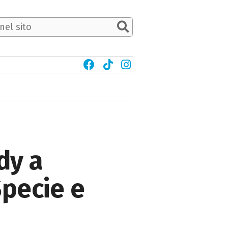
dy a
Specie e