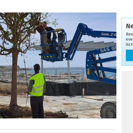
Ne
Res
eve
isc