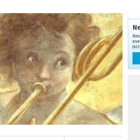
Ne
Res
eve
isc