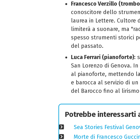
Francesco Verzillo (tromb
conoscitore dello strument
laurea in Lettere. Cultore 
limiterà a suonare, ma "ra
spesso strumenti storici pe
del passato.
Luca Ferrari (pianoforte)
: 
San Lorenzo di Genova. I
al pianoforte, mettendo l
e barocca al servizio di un
del Barocco fino al lirism
Potrebbe interessarti
Sea Stories Festival Genov
Morte di Francesco Guccin