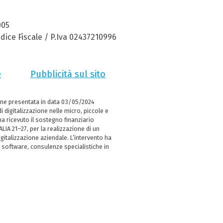
005
dice Fiscale / P.Iva 02437210996
e
Pubblicità sul sito
ne presentata in data 03/05/2024
i digitalizzazione nelle micro, piccole e
 ricevuto il sostegno finanziario
LIA 21–27, per la realizzazione di un
italizzazione aziendale. L’intervento ha
 software, consulenze specialistiche in
e