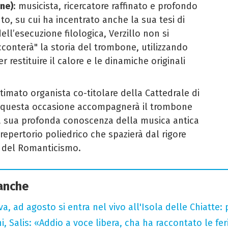
one)
: musicista, ricercatore raffinato e profondo
o, su cui ha incentrato anche la sua tesi di
dell’esecuzione filologica, Verzillo non si
cconterà" la storia del trombone, utilizzando
r restituire il calore e le dinamiche originali
stimato organista co-titolare della Cattedrale di
n questa occasione accompagnerà il trombone
a sua profonda conoscenza della musica antica
 repertorio poliedrico che spazierà dal rigore
o del Romanticismo.
 anche
a, ad agosto si entra nel vivo all'Isola delle Chiatte:
i, Salis: «Addio a voce libera, cha ha raccontato le fe