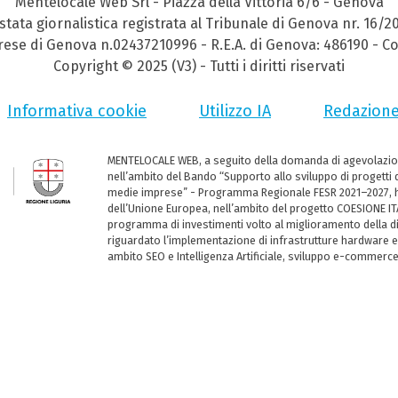
Mentelocale Web Srl - Piazza della Vittoria 6/6 - Genova
stata giornalistica registrata al Tribunale di Genova nr. 16/2
prese di Genova n.02437210996 - R.E.A. di Genova: 486190 - Co
Copyright © 2025 (V3) - Tutti i diritti riservati
Informativa cookie
Utilizzo IA
Redazion
MENTELOCALE WEB, a seguito della domanda di agevolazio
nell’ambito del Bando “Supporto allo sviluppo di progetti d
medie imprese” - Programma Regionale FESR 2021–2027, ha
dell’Unione Europea, nell’ambito del progetto COESIONE ITA
programma di investimenti volto al miglioramento della dig
riguardato l’implementazione di infrastrutture hardware e
ambito SEO e Intelligenza Artificiale, sviluppo e-commerc