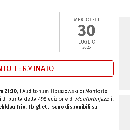
MERCOLEDÌ
30
LUGLIO
2025
NTO TERMINATO
re 21:30
, l’Auditorium Horszowski di Monforte
i di punta della 49ª edizione di
Monfortinjazz
: il
ehldau Trio
.
I biglietti sono disponibili su