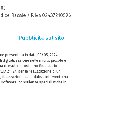
005
dice Fiscale / P.Iva 02437210996
e
Pubblicità sul sito
ne presentata in data 03/05/2024
i digitalizzazione nelle micro, piccole e
 ricevuto il sostegno finanziario
LIA 21–27, per la realizzazione di un
italizzazione aziendale. L’intervento ha
 software, consulenze specialistiche in
e