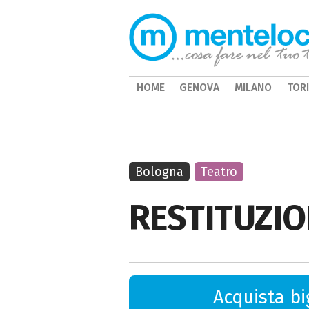
HOME
GENOVA
MILANO
TOR
Bologna
Teatro
RESTITUZIO
Acquista big