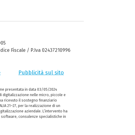
005
dice Fiscale / P.Iva 02437210996
e
Pubblicità sul sito
ne presentata in data 03/05/2024
i digitalizzazione nelle micro, piccole e
 ricevuto il sostegno finanziario
LIA 21–27, per la realizzazione di un
italizzazione aziendale. L’intervento ha
 software, consulenze specialistiche in
e