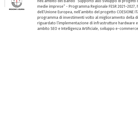
nell’ambito del Bando “Supporto allo sviluppo di progetti d
medie imprese” - Programma Regionale FESR 2021–2027, ha
dell’Unione Europea, nell’ambito del progetto COESIONE ITA
programma di investimenti volto al miglioramento della dig
riguardato l’implementazione di infrastrutture hardware e
ambito SEO e Intelligenza Artificiale, sviluppo e-commerc