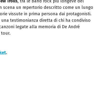
ew Trolls
, tra le band rock più longeve del
n scena un repertorio descritto come un lungo
orie vissute in prima persona dai protagonisti.
una testimonianza diretta di chi ha condiviso
canzoni legate alla memoria di De André
 tour.
cket
.