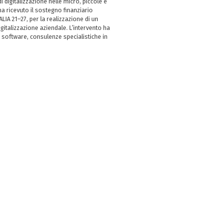
i digitalizzazione nelle micro, piccole e
 ricevuto il sostegno finanziario
LIA 21–27, per la realizzazione di un
italizzazione aziendale. L’intervento ha
 software, consulenze specialistiche in
e