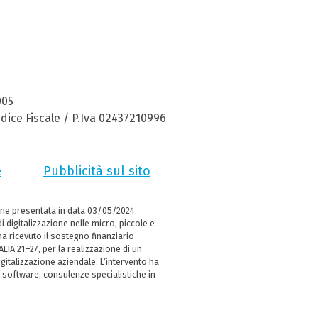
005
dice Fiscale / P.Iva 02437210996
e
Pubblicità sul sito
ne presentata in data 03/05/2024
i digitalizzazione nelle micro, piccole e
 ricevuto il sostegno finanziario
LIA 21–27, per la realizzazione di un
italizzazione aziendale. L’intervento ha
 software, consulenze specialistiche in
e