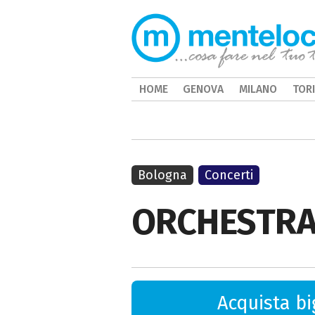
HOME
GENOVA
MILANO
TOR
Bologna
Concerti
ORCHESTRA 
Acquista big