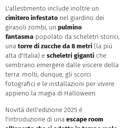
L'allestimento include inoltre un
cimitero infestato
nel giardino dei
girasoli zombi, un
p
ulmino
fantasma
popolato da scheletri storici,
una
t
orre di
zucche
da 8 metri
(la più
alta d'Italia) e
s
cheletri giganti
che
sembrano emergere dalle viscere della
terra: molti, dunque, gli s
corci
fotografici
e le installazioni per vivere
appieno la magia di Halloween.
Novità dell'edizione 2025 è
l'introduzione di una
escape room