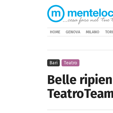
HOME
GENOVA
MILANO
TOR
Bari
Teatro
Belle ripie
TeatroTeam 