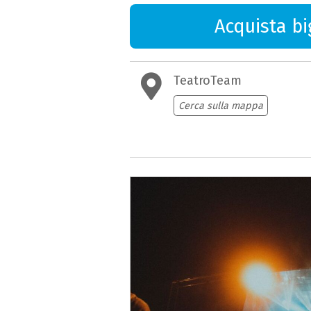
Acquista big
TeatroTeam
Cerca sulla mappa