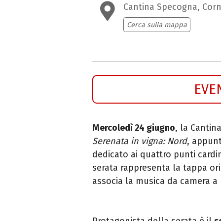
Cantina Specogna, Corn
Cerca sulla mappa
EVE
Mercoledì 24 giugno
, la Cantin
Serenata in vigna: Nord
, appun
dedicato ai quattro punti cardin
serata rappresenta la tappa orie
associa la musica da camera a
Protagonista della serata è il
s