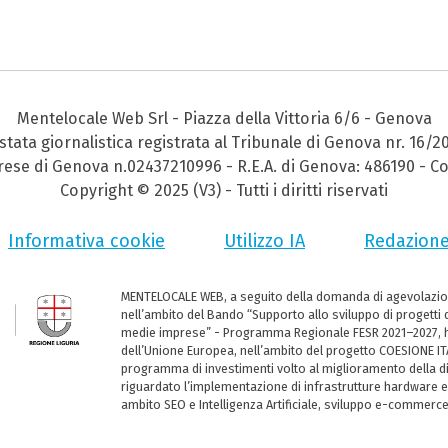
Mentelocale Web Srl - Piazza della Vittoria 6/6 - Genova
stata giornalistica registrata al Tribunale di Genova nr. 16/2
prese di Genova n.02437210996 - R.E.A. di Genova: 486190 - Co
Copyright © 2025 (V3) - Tutti i diritti riservati
Informativa cookie
Utilizzo IA
Redazion
MENTELOCALE WEB, a seguito della domanda di agevolazio
nell’ambito del Bando “Supporto allo sviluppo di progetti d
medie imprese” - Programma Regionale FESR 2021–2027, ha
dell’Unione Europea, nell’ambito del progetto COESIONE ITA
programma di investimenti volto al miglioramento della dig
riguardato l’implementazione di infrastrutture hardware e
ambito SEO e Intelligenza Artificiale, sviluppo e-commerc