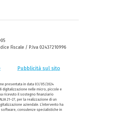
005
dice Fiscale / P.Iva 02437210996
e
Pubblicità sul sito
ne presentata in data 03/05/2024
i digitalizzazione nelle micro, piccole e
 ricevuto il sostegno finanziario
LIA 21–27, per la realizzazione di un
italizzazione aziendale. L’intervento ha
 software, consulenze specialistiche in
e