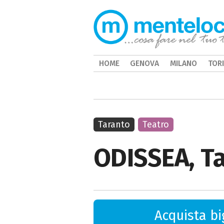
HOME
GENOVA
MILANO
TOR
Taranto
Teatro
ODISSEA, Tar
Acquista big