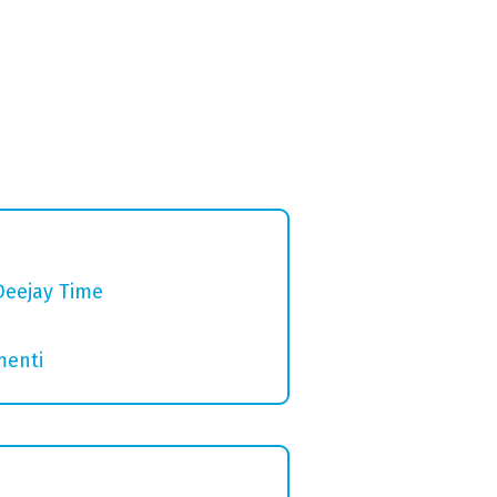
Deejay Time
menti