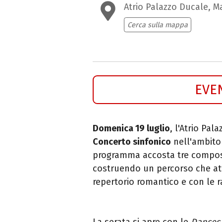
Atrio Palazzo Ducale, M
Cerca sulla mappa
EVE
Domenica 19 luglio
, l'Atrio Pal
Concerto sinfonico
nell'ambito d
programma accosta tre composit
costruendo un percorso che att
repertorio romantico e con le ra
La serata si apre con le
Danses