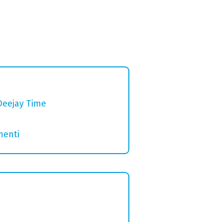
Deejay Time
menti