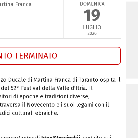
DOMENICA
artina Franca
19
LUGLIO
2026
NTO TERMINATO
azzo Ducale di Martina Franca di Taranto ospita il
el 52° Festival della Valle d'Itria. Il
ori di epoche e tradizioni diverse,
raversa il Novecento e i suoi legami con il
dici culturali ebraiche.
 concertantes
di
Igor Stravinskij
, seguite dai