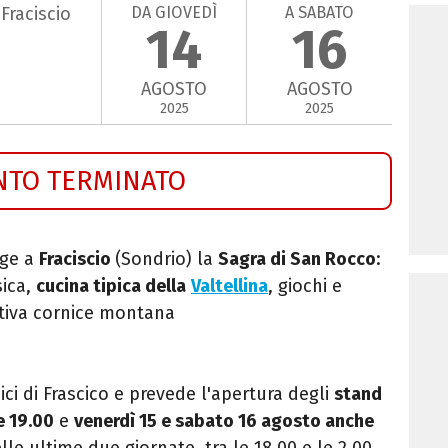
DA GIOVEDÌ
A SABATO
Fraciscio
14
16
AGOSTO
AGOSTO
2025
2025
NTO TERMINATO
lge a
Fraciscio
(Sondrio) la
Sagra di San Rocco
:
sica,
cucina tipica della
Valtellina
, giochi e
tiva cornice montana
ci di Frascico e prevede l'apertura degli
stand
e 19.00
e
venerdì 15 e sabato 16 agosto anche
lle ultime due giornate, tra le 18.00 e le 2.00,