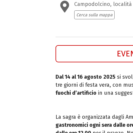
Campodolcino, località 
Cerca sulla mappa
EVE
Dal 14 al 16 agosto
2025
si svo
tre giorni di festa vera, con mu
fuochi d’artificio
in una sugges
La sagra è organizzata dagli Ami
gastronomici ogni sera dalle or
dalle ore 12.00
per il pranzo. Ne