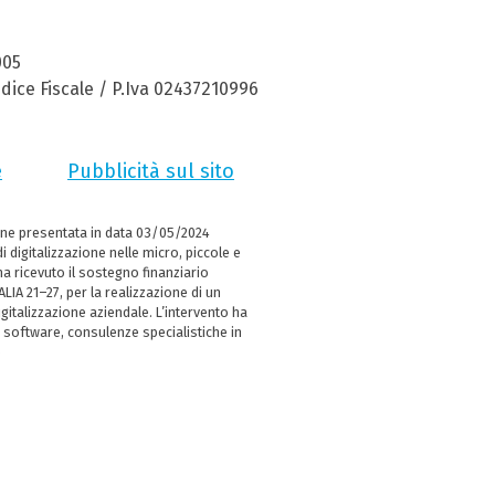
005
dice Fiscale / P.Iva 02437210996
e
Pubblicità sul sito
ne presentata in data 03/05/2024
i digitalizzazione nelle micro, piccole e
 ricevuto il sostegno finanziario
LIA 21–27, per la realizzazione di un
italizzazione aziendale. L’intervento ha
 software, consulenze specialistiche in
e